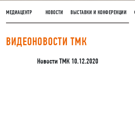
ПОСТАВЩИКАМ
МЕДИАЦЕНТР
НОВОСТИ
ВЫСТАВКИ И КОНФЕРЕНЦИИ
R&D
КАРЬЕРА
ВИДЕОНОВОСТИ ТМК
КОРПОРАТИВНЫЙ УНИВЕРСИТЕТ TMK2U
КОМПЛАЕНС
Новости ТМК 10.12.2020
МЕДИАЦЕНТР