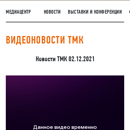
ПОСТАВЩИКАМ
МЕДИАЦЕНТР
НОВОСТИ
ВЫСТАВКИ И КОНФЕРЕНЦИИ
R&D
КАРЬЕРА
ВИДЕОНОВОСТИ ТМК
КОРПОРАТИВНЫЙ УНИВЕРСИТЕТ TMK2U
КОМПЛАЕНС
Новости ТМК 02.12.2021
МЕДИАЦЕНТР