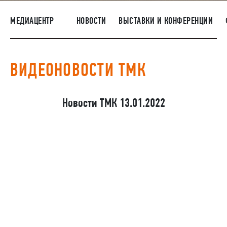
ПОСТАВЩИКАМ
МЕДИАЦЕНТР
НОВОСТИ
ВЫСТАВКИ И КОНФЕРЕНЦИИ
R&D
КАРЬЕРА
ВИДЕОНОВОСТИ ТМК
КОРПОРАТИВНЫЙ УНИВЕРСИТЕТ TMK2U
КОМПЛАЕНС
Новости ТМК 13.01.2022
МЕДИАЦЕНТР