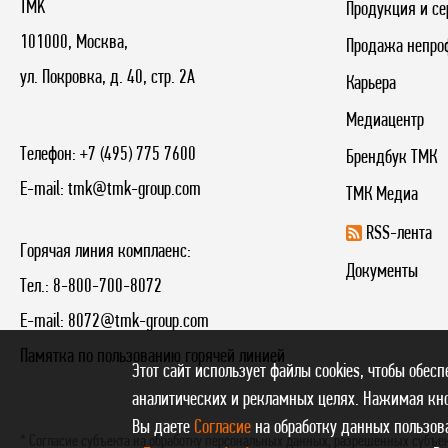
TMK
Продукция и се
101000, Москва,
Продажа непро
ул. Покровка, д. 40, стр. 2А
Карьера
Медиацентр
Телефон:
+7 (495) 775 7600
Брендбук ТМК
E-mail:
tmk@tmk-group.com
ТМК Медиа
RSS-лента
Горячая линия комплаенс:
Документы
Тел.:
8-800-700-8072
E-mail:
8072@tmk-group.com
Памятка по пользованию горячей линией
Этот сайт использует файлы cookies, чтобы обес
аналитических и рекламных целях. Нажимая кно
Вы даете
Согласие
на обработку данных пользова
* Согласие субъекта на обработку персональных данных, разрешенных субъе