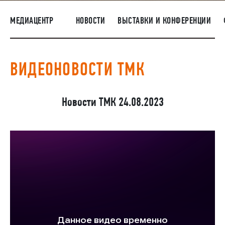
ПОСТАВЩИКАМ
МЕДИАЦЕНТР
НОВОСТИ
ВЫСТАВКИ И КОНФЕРЕНЦИИ
R&D
КАРЬЕРА
ВИДЕОНОВОСТИ ТМК
КОРПОРАТИВНЫЙ УНИВЕРСИТЕТ TMK2U
КОМПЛАЕНС
Новости ТМК 24.08.2023
МЕДИАЦЕНТР