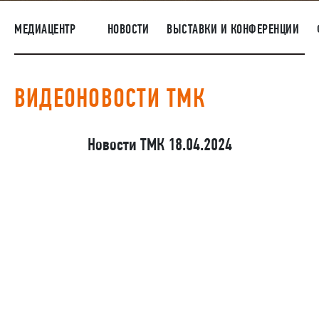
ПОСТАВЩИКАМ
МЕДИАЦЕНТР
НОВОСТИ
ВЫСТАВКИ И КОНФЕРЕНЦИИ
R&D
КАРЬЕРА
ВИДЕОНОВОСТИ ТМК
КОРПОРАТИВНЫЙ УНИВЕРСИТЕТ TMK2U
КОМПЛАЕНС
Новости ТМК 18.04.2024
МЕДИАЦЕНТР