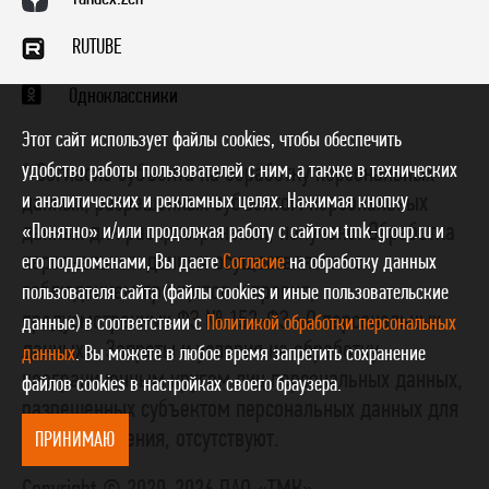
RUTUBE
Одноклассники
Этот сайт использует файлы cookies, чтобы обеспечить
удобство работы пользователей с ним, а также в технических
* Согласие субъекта на обработку персональных
и аналитических и рекламных целях. Нажимая кнопку
данных, разрешенных субъектом персональных
данных для распространения, получено. Обработка
«Понятно» и/или продолжая работу с сайтом tmk-group.ru и
персональных данных осуществляется с
его поддоменами, Вы даете
Согласие
на обработку данных
соблюдением принципов и правил,
пользователя сайта (файлы cookies и иные пользовательские
предусмотренных ФЗ № 152-ФЗ «О персональных
данные) в соответствии с
Политикой обработки персональных
данных». Запреты и условия на обработку
данных
. Вы можете в любое время запретить сохранение
неограниченным кругом лиц персональных данных,
файлов cookies в настройках своего браузера.
разрешенных субъектом персональных данных для
распространения, отсутствуют.
ПРИНИМАЮ