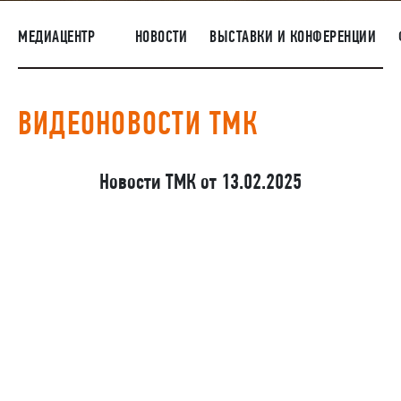
ПОСТАВЩИКАМ
МЕДИАЦЕНТР
НОВОСТИ
ВЫСТАВКИ И КОНФЕРЕНЦИИ
R&D
КАРЬЕРА
ВИДЕОНОВОСТИ ТМК
КОРПОРАТИВНЫЙ УНИВЕРСИТЕТ TMK2U
КОМПЛАЕНС
Новости ТМК от 13.02.2025
МЕДИАЦЕНТР