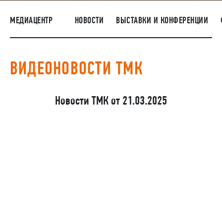
ПОСТАВЩИКАМ
МЕДИАЦЕНТР
НОВОСТИ
ВЫСТАВКИ И КОНФЕРЕНЦИИ
R&D
КАРЬЕРА
ВИДЕОНОВОСТИ ТМК
КОРПОРАТИВНЫЙ УНИВЕРСИТЕТ TMK2U
КОМПЛАЕНС
Новости ТМК от 21.03.2025
МЕДИАЦЕНТР