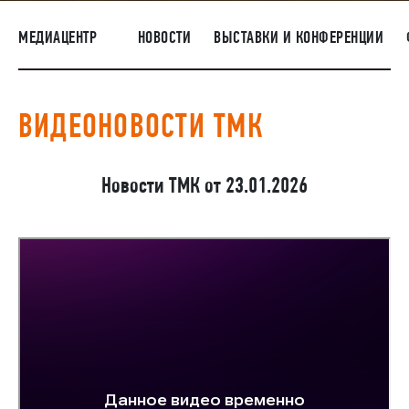
ПОСТАВЩИКАМ
МЕДИАЦЕНТР
НОВОСТИ
ВЫСТАВКИ И КОНФЕРЕНЦИИ
R&D
КАРЬЕРА
ВИДЕОНОВОСТИ ТМК
КОРПОРАТИВНЫЙ УНИВЕРСИТЕТ TMK2U
КОМПЛАЕНС
Новости ТМК от 23.01.2026
МЕДИАЦЕНТР