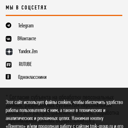
МЫ В СОЦСЕТЯХ
Telegram
ВКонтакте
Yandex.Zen
RUTUBE
Одноклассники
* Согласие субъекта на обработку персональных
Этот сайт использует файлы cookies, чтобы обеспечить удобство
данных, разрешенных субъектом персональных
работы пользователей с ним, а также в технических и
данных для распространения, получено. Обработка
аналитических и рекламных целях. Нажимая кнопку
персональных данных осуществляется с
«Понятно» и/или продолжая работу с сайтом tmk-group.ru и его