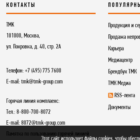
КОНТАКТЫ
ПОПУЛЯРН
TMK
Продукция и се
101000, Москва,
Продажа непро
ул. Покровка, д. 40, стр. 2А
Карьера
Медиацентр
Телефон:
+7 (495) 775 7600
Брендбук ТМК
E-mail:
tmk@tmk-group.com
ТМК Медиа
RSS-лента
Горячая линия комплаенс:
Документы
Тел.:
8-800-700-8072
E-mail:
8072@tmk-group.com
Памятка по пользованию горячей линией
Этот сайт использует файлы cookies, чтобы обес