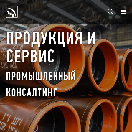
ГЛАВНАЯ
ПРОДУКЦИЯ И
ПРЕДПРИЯТИЯ
СЕРВИС
О КОМПАНИИ
ПРОМЫШЛЕННЫЙ
ПРОДУКЦИЯ И СЕРВИС
ИНВЕСТОРАМ
КОНСАЛТИНГ
УСТОЙЧИВОЕ РАЗВИТИЕ
КОНТАКТЫ
ПРОДАЖИ ONLINE