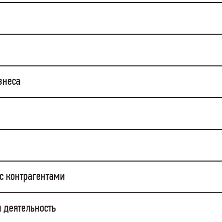
знеса
с контрагентами
я деятельность