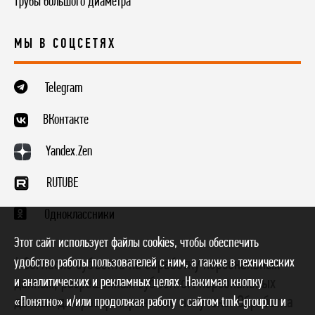
Трубы большого диаметра
МЫ В СОЦСЕТЯХ
Telegram
ВКонтакте
Yandex.Zen
RUTUBE
Одноклассники
Этот сайт использует файлы cookies, чтобы обеспечить
удобство работы пользователей с ним, а также в технических
* Согласие субъекта на обработку персональных
и аналитических и рекламных целях. Нажимая кнопку
данных, разрешенных субъектом персональных
данных для распространения, получено. Обработка
«Понятно» и/или продолжая работу с сайтом tmk-group.ru и