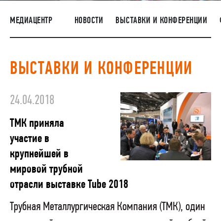
ПОСТАВЩИКАМ
МЕДИАЦЕНТР
НОВОСТИ
ВЫСТАВКИ И КОНФЕРЕНЦИИ
R&D
КАРЬЕРА
ВЫСТАВКИ И КОНФЕРЕНЦИИ
КОРПОРАТИВНЫЙ УНИВЕРСИТЕТ TMK2U
КОМПЛАЕНС
24.04.2018
МЕДИАЦЕНТР
ТМК приняла
участие в
крупнейшей в
мировой трубной
отрасли выставке Tube 2018
Трубная Металлургическая Компания (ТМК), один