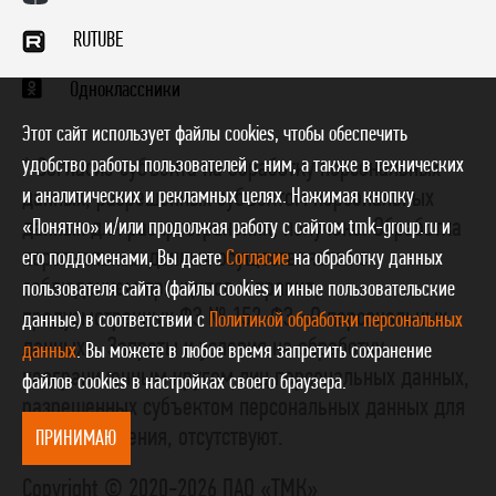
RUTUBE
Одноклассники
Этот сайт использует файлы cookies, чтобы обеспечить
удобство работы пользователей с ним, а также в технических
* Согласие субъекта на обработку персональных
и аналитических и рекламных целях. Нажимая кнопку
данных, разрешенных субъектом персональных
данных для распространения, получено. Обработка
«Понятно» и/или продолжая работу с сайтом tmk-group.ru и
персональных данных осуществляется с
его поддоменами, Вы даете
Согласие
на обработку данных
соблюдением принципов и правил,
пользователя сайта (файлы cookies и иные пользовательские
предусмотренных ФЗ № 152-ФЗ «О персональных
данные) в соответствии с
Политикой обработки персональных
данных». Запреты и условия на обработку
данных
. Вы можете в любое время запретить сохранение
неограниченным кругом лиц персональных данных,
файлов cookies в настройках своего браузера.
разрешенных субъектом персональных данных для
распространения, отсутствуют.
ПРИНИМАЮ
Copyright © 2020-2026 ПАО «ТМК»