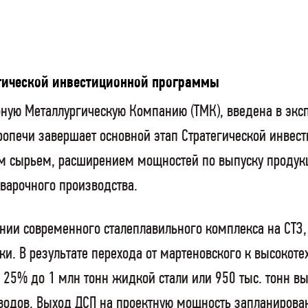
егической инвестиционной программы
убную Металлургическую Компанию (ТМК), введена в экс
ропечи завершает основной этап Стратегической инвес
м сырьем, расширением мощностей по выпуску продукц
сварочного производства.
нии современного сталеплавильного комплекса на СТЗ,
и. В результате перехода от мартеновского к высокот
а 25% до 1 млн тонн жидкой стали или 950 тыс. тонн в
водов.
Выход ДСП на проектную мощность запланирова