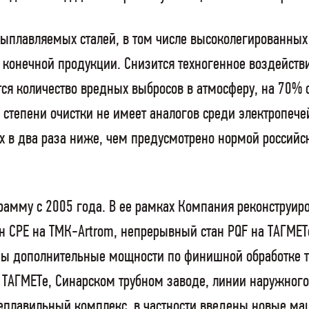
выплавляемых сталей, в том числе высоколегированных
и конечной продукции.
Снизится техногенное воздейств
тся количество вредных выбросов в атмосферу, на 70%
 степени очистки не имеет аналогов среди электропече
 в два раза ниже, чем предусмотрено нормой российск
.
рамму с 2005 года. В ее рамках Компания реконструир
тан CPE на ТМК-Artrom, непрерывный стан PQF на ТАГМЕ
ны дополнительные мощности по финишной обработке тру
, ТАГМЕТе, Синарском трубном заводе, линии наружного
еплавильный комплекс, в частности введены новые ма