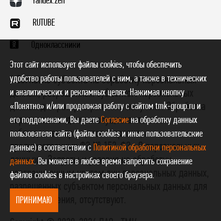
Yandex.Zen
RUTUBE
Одноклассники
Этот сайт использует файлы cookies, чтобы обеспечить
удобство работы пользователей с ним, а также в технических
* Согласие субъекта на обработку персональных
и аналитических и рекламных целях. Нажимая кнопку
данных, разрешенных субъектом персональных
данных для распространения, получено. Обработка
«Понятно» и/или продолжая работу с сайтом tmk-group.ru и
персональных данных осуществляется с
его поддоменами, Вы даете
Согласие
на обработку данных
соблюдением принципов и правил,
пользователя сайта (файлы cookies и иные пользовательские
предусмотренных ФЗ № 152-ФЗ «О персональных
данные) в соответствии с
Политикой обработки персональных
данных». Запреты и условия на обработку
данных
. Вы можете в любое время запретить сохранение
неограниченным кругом лиц персональных данных,
файлов cookies в настройках своего браузера.
разрешенных субъектом персональных данных для
распространения, отсутствуют.
ПРИНИМАЮ