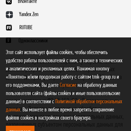
ВКонтакте
Yandex.Zen
RUTUBE
Одноклассники
Этот сайт использует файлы cookies, чтобы обеспечить
удобство работы пользователей с ним, а также в технических
* Согласие субъекта на обработку персональных
данных, разрешенных субъектом персональных
и аналитических и рекламных целях. Нажимая кнопку
данных для распространения, получено. Обработка
«Понятно» и/или продолжая работу с сайтом tmk-group.ru и
персональных данных осуществляется с
его поддоменами, Вы даете
Согласие
на обработку данных
соблюдением принципов и правил,
пользователя сайта (файлы cookies и иные пользовательские
предусмотренных ФЗ № 152-ФЗ «О персональных
данные) в соответствии с
Политикой обработки персональных
данных». Запреты и условия на обработку
данных
. Вы можете в любое время запретить сохранение
неограниченным кругом лиц персональных данных,
файлов cookies в настройках своего браузера.
разрешенных субъектом персональных данных для