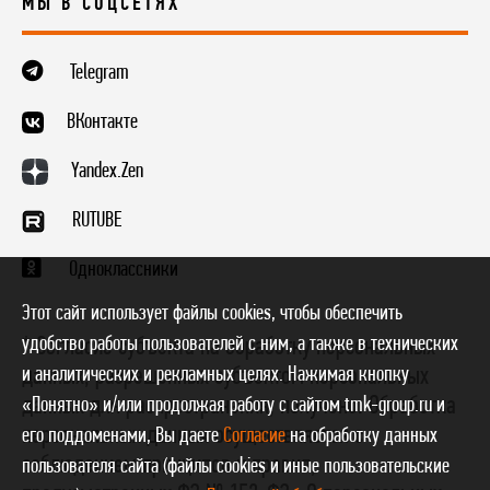
МЫ В СОЦСЕТЯХ
Telegram
ВКонтакте
Yandex.Zen
RUTUBE
Одноклассники
Этот сайт использует файлы cookies, чтобы обеспечить
удобство работы пользователей с ним, а также в технических
* Согласие субъекта на обработку персональных
и аналитических и рекламных целях. Нажимая кнопку
данных, разрешенных субъектом персональных
данных для распространения, получено. Обработка
«Понятно» и/или продолжая работу с сайтом tmk-group.ru и
персональных данных осуществляется с
его поддоменами, Вы даете
Согласие
на обработку данных
соблюдением принципов и правил,
пользователя сайта (файлы cookies и иные пользовательские