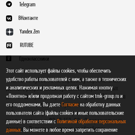
Telegram
ВКонтакте
Yandex.Zen
RUTUBE
Одноклассники
Этот сайт использует файлы cookies, чтобы обеспечить
удобство работы пользователей с ним, а также в технических
* Согласие субъекта на обработку персональных
данных, разрешенных субъектом персональных
и аналитических и рекламных целях. Нажимая кнопку
данных для распространения, получено. Обработка
«Понятно» и/или продолжая работу с сайтом tmk-group.ru и
персональных данных осуществляется с
его поддоменами, Вы даете
Согласие
на обработку данных
соблюдением принципов и правил,
пользователя сайта (файлы cookies и иные пользовательские
предусмотренных ФЗ № 152-ФЗ «О персональных
данные) в соответствии с
Политикой обработки персональных
данных». Запреты и условия на обработку
данных
. Вы можете в любое время запретить сохранение