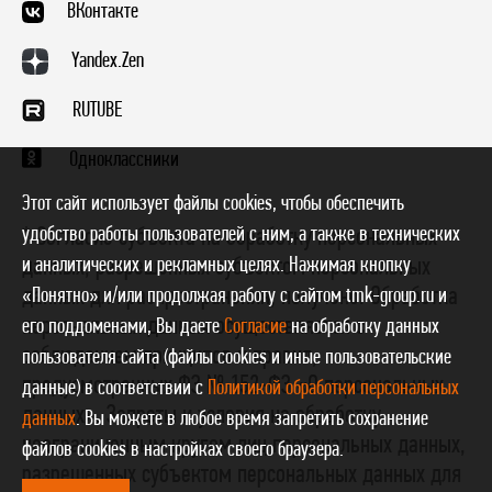
ВКонтакте
Yandex.Zen
RUTUBE
Одноклассники
Этот сайт использует файлы cookies, чтобы обеспечить
удобство работы пользователей с ним, а также в технических
* Согласие субъекта на обработку персональных
и аналитических и рекламных целях. Нажимая кнопку
данных, разрешенных субъектом персональных
данных для распространения, получено. Обработка
«Понятно» и/или продолжая работу с сайтом tmk-group.ru и
персональных данных осуществляется с
его поддоменами, Вы даете
Согласие
на обработку данных
соблюдением принципов и правил,
пользователя сайта (файлы cookies и иные пользовательские
предусмотренных ФЗ № 152-ФЗ «О персональных
данные) в соответствии с
Политикой обработки персональных
данных». Запреты и условия на обработку
данных
. Вы можете в любое время запретить сохранение
неограниченным кругом лиц персональных данных,
файлов cookies в настройках своего браузера.
разрешенных субъектом персональных данных для