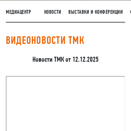
ПОСТАВЩИКАМ
МЕДИАЦЕНТР
НОВОСТИ
ВЫСТАВКИ И КОНФЕРЕНЦИИ
R&D
КАРЬЕРА
ВИДЕОНОВОСТИ ТМК
КОРПОРАТИВНЫЙ УНИВЕРСИТЕТ TMK2U
КОМПЛАЕНС
Новости ТМК от 12.12.2025
МЕДИАЦЕНТР