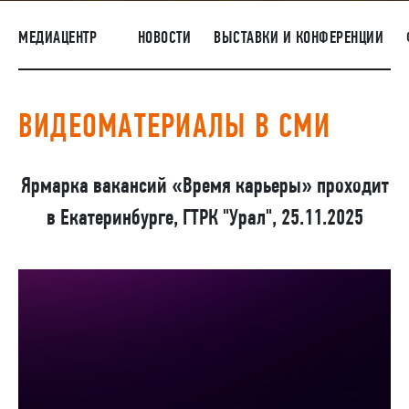
ПОСТАВЩИКАМ
МЕДИАЦЕНТР
НОВОСТИ
ВЫСТАВКИ И КОНФЕРЕНЦИИ
R&D
КАРЬЕРА
ВИДЕОМАТЕРИАЛЫ В СМИ
КОРПОРАТИВНЫЙ УНИВЕРСИТЕТ TMK2U
КОМПЛАЕНС
Ярмарка вакансий «Время карьеры» проходит
МЕДИАЦЕНТР
в Екатеринбурге, ГТРК "Урал", 25.11.2025