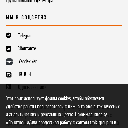
Трубы большого диаметра
МЫ В СОЦСЕТЯХ
Telegram
ВКонтакте
Yandex.Zen
RUTUBE
Одноклассники
Этот сайт использует файлы cookies, чтобы обеспечить
удобство работы пользователей с ним, а также в технических
* Согласие субъекта на обработку персональных
и аналитических и рекламных целях. Нажимая кнопку
данных, разрешенных субъектом персональных
данных для распространения, получено. Обработка
«Понятно» и/или продолжая работу с сайтом tmk-group.ru и