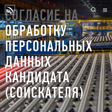
СОГЛАСИЕ НА
ГЛАВНАЯ
ОБРАБОТКУ
ПРЕДПРИЯТИЯ
ПЕРСОНАЛЬНЫХ
О КОМПАНИИ
ДАННЫХ
ПРОДУКЦИЯ И СЕРВИС
КАНДИДАТА
ИНВЕСТОРАМ
УСТОЙЧИВОЕ РАЗВИТИЕ
(СОИСКАТЕЛЯ)
КОНТАКТЫ
ПРОДАЖИ ONLINE