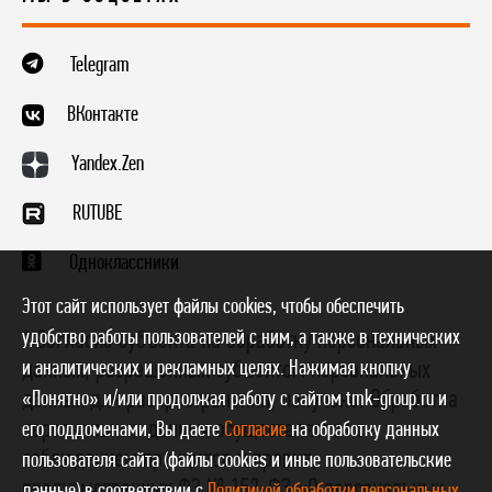
Telegram
ВКонтакте
Yandex.Zen
RUTUBE
Одноклассники
Этот сайт использует файлы cookies, чтобы обеспечить
удобство работы пользователей с ним, а также в технических
* Согласие субъекта на обработку персональных
и аналитических и рекламных целях. Нажимая кнопку
данных, разрешенных субъектом персональных
данных для распространения, получено. Обработка
«Понятно» и/или продолжая работу с сайтом tmk-group.ru и
персональных данных осуществляется с
его поддоменами, Вы даете
Согласие
на обработку данных
соблюдением принципов и правил,
пользователя сайта (файлы cookies и иные пользовательские
предусмотренных ФЗ № 152-ФЗ «О персональных
данные) в соответствии с
Политикой обработки персональных