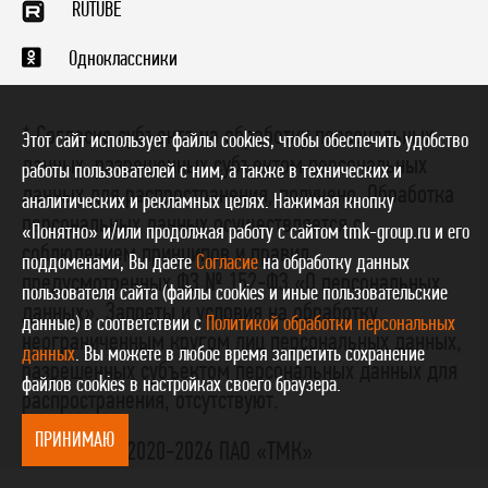
RUTUBE
Одноклассники
* Согласие субъекта на обработку персональных
Этот сайт использует файлы cookies, чтобы обеспечить удобство
данных, разрешенных субъектом персональных
работы пользователей с ним, а также в технических и
данных для распространения, получено. Обработка
аналитических и рекламных целях. Нажимая кнопку
персональных данных осуществляется с
«Понятно» и/или продолжая работу с сайтом tmk-group.ru и его
соблюдением принципов и правил,
поддоменами, Вы даете
Согласие
на обработку данных
предусмотренных ФЗ № 152-ФЗ «О персональных
пользователя сайта (файлы cookies и иные пользовательские
данных». Запреты и условия на обработку
данные) в соответствии с
Политикой обработки персональных
неограниченным кругом лиц персональных данных,
данных
. Вы можете в любое время запретить сохранение
разрешенных субъектом персональных данных для
файлов cookies в настройках своего браузера.
распространения, отсутствуют.
ПРИНИМАЮ
Copyright © 2020-2026 ПАО «ТМК»